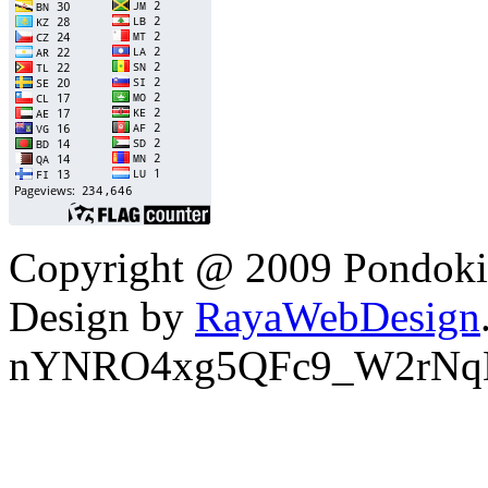
Copyright @ 2009 Pondokin
Design by
RayaWebDesign
nYNRO4xg5QFc9_W2rNq