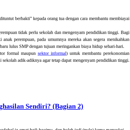
“dituntut berbakti” kepada orang tua dengan cara membantu membiayai
erempuan tidak perlu sekolah dan mengenyam pendidikan tinggi. Bagi
ki anak perempuan, pada umumnya mereka akan segera menikahkan
 baru lulus SMP dengan tujuan meringankan biaya hidup sehari-hari.
ektor formal maupun
sektor informal
) untuk membantu perekonomian
i sekolah adik-adiknya agar tetap dapat mengenyam pendidikan tinggi.
asilan Sendiri? (Bagian 2)
adahal ia amat baik bagimu, dan boleh jadi (pula) kamu menyukai