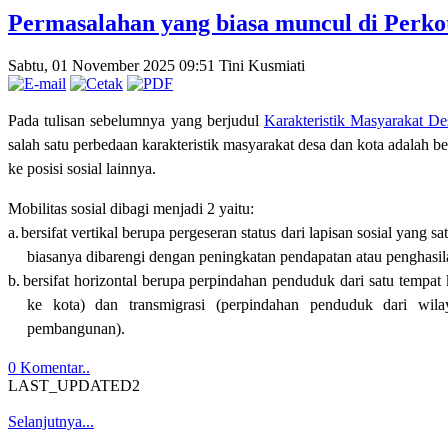
Permasalahan yang biasa muncul di Perko
Sabtu, 01 November 2025 09:51
Tini Kusmiati
Pada tulisan sebelumnya yang berjudul
Karakteristik Masyarakat De
salah satu perbedaan karakteristik masyarakat desa dan kota adalah 
ke posisi sosial lainnya
.
Mobilitas sosial dibagi menjadi 2 yaitu
:
a.
b
ersifat vertikal berupa perges
e
ran status dari lapisan sosial yang sa
biasanya dibarengi dengan peningkatan pendapatan atau penghasil
b.
b
ersifat horizontal berupa perpindahan penduduk dari satu tempat 
ke kota
) dan transmigrasi (perpindahan penduduk dari wi
pembangunan)
.
0 Komentar..
LAST_UPDATED2
Selanjutnya...