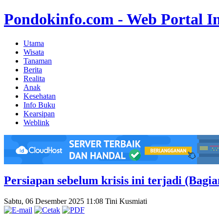
Pondokinfo.com - Web Portal I
Utama
Wisata
Tanaman
Berita
Realita
Anak
Kesehatan
Info Buku
Kearsipan
Weblink
Persiapan sebelum krisis ini terjadi (Bagia
Sabtu, 06 Desember 2025 11:08
Tini Kusmiati