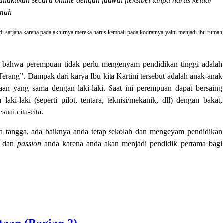
ilakukan secara online dengan jadwal fleksibel tanpa harus keluar
mah
i sarjana karena pada akhirnya mereka harus kembali pada kodratnya yaitu menjadi ibu rumah
bahwa perempuan tidak perlu mengenyam pendidikan tinggi adalah
Terang”. Dampak dari karya Ibu kita Kartini tersebut adalah anak-anak
an yang sama dengan laki-laki. Saat ini perempuan dapat bersaing
i-laki (seperti pilot, tentara, teknisi/mekanik, dll) dengan bakat,
uai cita-cita.
h tangga, ada baiknya anda tetap sekolah dan mengeyam pendidikan
at dan
passion
anda karena anda akan menjadi pendidik pertama bagi