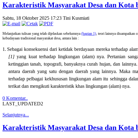
Karakteristik Masyarakat Desa dan Kota b
Sabtu, 18 Oktober 2025 17:23
Tini Kusmiati
Melanjutkan tulisan yang telah dijelaskan sebelumnya
(bagian 1)
, t
eori lainnya disampaikan 
kebudayaan tradisional masyarakat desa, antara lain :
1.
Sebagai konsekuensi dari ketidak berdayaan mereka terhadap a
[1]
yang kuat terhadap lingkungan (alam) nya. Pertanian sanga
ketinggian tanah, topografi, banyaknya curah hujan, dan lainnya
antara daerah yang satu dengan daerah yang lainnya. Maka ma
terhadap pelbagai kekhususan lingkungan alam itu sehingga dal
terikat dan mengikuti karakteristik khas lingkungan (alam) nya.
0 Komentar..
LAST_UPDATED2
Selanjutnya...
Karakteristik Masyarakat Desa dan Kota b