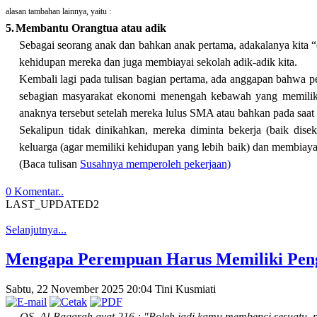
alasan tambahan lainnya, yaitu :
5.
Membantu Orangtua atau adik
Sebagai seorang anak dan bahkan anak pertama, adakalanya kita 
kehidupan mereka dan juga membiayai sekolah adik-adik kita.
Kembali lagi pada tulisan bagian pertama, ada anggapan bahwa p
sebagian masyarakat ekonomi menengah kebawah yang memili
anaknya tersebut setelah mereka lulus SMA atau bahkan pada saat
Sekalipun tidak dinikahkan, mereka diminta bekerja (baik dis
keluarga (agar memiliki kehidupan yang lebih baik) dan membiaya
(Baca tulisan
Susahnya memperoleh pekerjaan)
0 Komentar..
LAST_UPDATED2
Selanjutnya...
Mengapa Perempuan Harus Memiliki Pengh
Sabtu, 22 November 2025 20:04
Tini Kusmiati
QS. Al-Baqarah ayat 216 : "Boleh jadi kamu membenci sesuatu, p