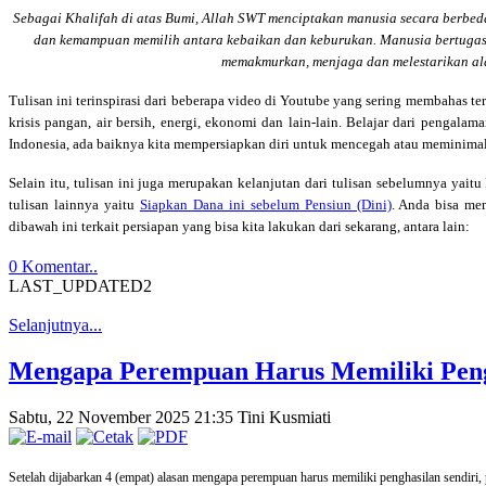
Sebagai Khalifah di atas Bumi, Allah SWT menciptakan manusia secara berbeda
dan kemampuan memilih antara kebaikan dan keburukan. Manusia bertugas
memakmurkan, menjaga dan melestarikan al
Tulisan ini terinspirasi dari beberapa video di Youtube yang sering membahas te
krisis pangan, air bersih, energi, ekonomi dan lain-lain. Belajar dari pengal
Indonesia, ada baiknya kita mempersiapkan diri untuk mencegah atau meminimali
Selain itu, tulisan ini juga merupakan kelanjutan dari tulisan sebelumnya yaitu 
tulisan lainnya yaitu
Siapkan Dana ini sebelum Pensiun (Dini)
. Anda bisa me
dibawah ini terkait persiapan yang bisa kita lakukan dari sekarang, antara lain:
0 Komentar..
LAST_UPDATED2
Selanjutnya...
Mengapa Perempuan Harus Memiliki Pengh
Sabtu, 22 November 2025 21:35
Tini Kusmiati
Setelah dijabarkan 4 (empat) alasan mengapa perempuan harus memiliki penghasilan sendiri,