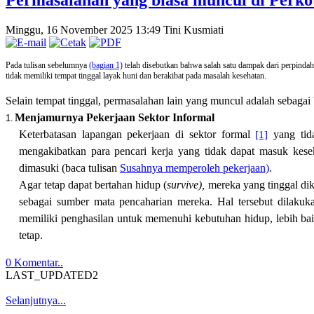
Permasalahan yang biasa muncul di Perko
Minggu, 16 November 2025 13:49
Tini Kusmiati
Pada tulisan sebelumnya
(bagian 1)
telah disebutkan bahwa salah satu dampak dari perpinda
tidak memiliki tempat tinggal layak huni dan berakibat pada masalah kesehatan.
Selain tempat tinggal, permasalahan lain yang muncul adalah sebagai 
Menjamurnya Pekerjaan Sektor Informal
1.
Keterbatasan lapangan pekerjaan di sektor formal
yang tid
[1]
mengakibatkan para
pencari kerja
yang tidak dapat masuk kese
dimasuki (baca tulisan
Susahnya memperoleh pekerjaan)
.
Agar tetap dapat bertahan hidup (
survive),
mereka
yang tinggal dik
sebagai sumber mata pencaharian mereka. Hal tersebut dilaku
memiliki penghasilan
untuk memenuhi kebutuhan hidup,
lebih ba
tetap.
0 Komentar..
LAST_UPDATED2
Selanjutnya...