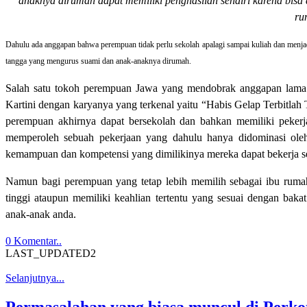
anaknya dirumah dapat memiliki penghasilan sendiri karena bisa d
ru
Dahulu ada anggapan bahwa perempuan tidak perlu sekolah apalagi sampai kuliah dan menjad
tangga yang mengurus suami dan anak-anaknya dirumah.
Salah satu tokoh perempuan Jawa yang mendobrak anggapan lama 
Kartini dengan karyanya yang terkenal yaitu “Habis Gelap Terbitlah 
perempuan akhirnya dapat bersekolah dan bahkan memiliki pekerja
memperoleh sebuah pekerjaan yang dahulu hanya didominasi oleh lak
kemampuan dan kompetensi yang dimilikinya mereka dapat bekerja ses
Namun bagi perempuan yang tetap lebih memilih sebagai ibu ruma
tinggi ataupun memiliki keahlian tertentu yang sesuai dengan bak
anak-anak anda.
0 Komentar..
LAST_UPDATED2
Selanjutnya...