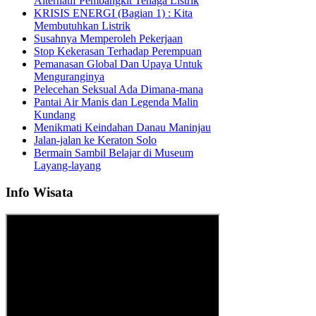
Alternatif Pembangkit Tenaga Listrik
KRISIS ENERGI (Bagian 1) : Kita
Membutuhkan Listrik
Susahnya Memperoleh Pekerjaan
Stop Kekerasan Terhadap Perempuan
Pemanasan Global Dan Upaya Untuk
Menguranginya
Pelecehan Seksual Ada Dimana-mana
Pantai Air Manis dan Legenda Malin
Kundang
Menikmati Keindahan Danau Maninjau
Jalan-jalan ke Keraton Solo
Bermain Sambil Belajar di Museum
Layang-layang
Info Wisata