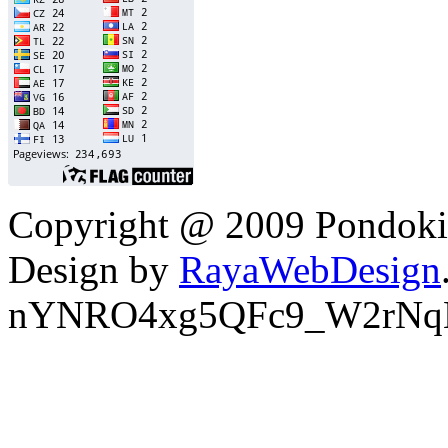
Copyright @ 2009 Pondokin
Design by
RayaWebDesign
nYNRO4xg5QFc9_W2rNq