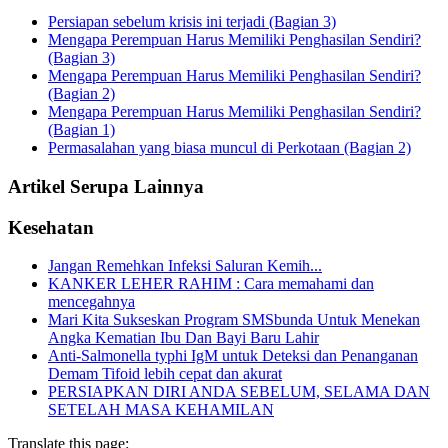
Persiapan sebelum krisis ini terjadi (Bagian 3)
Mengapa Perempuan Harus Memiliki Penghasilan Sendiri?
(Bagian 3)
Mengapa Perempuan Harus Memiliki Penghasilan Sendiri?
(Bagian 2)
Mengapa Perempuan Harus Memiliki Penghasilan Sendiri?
(Bagian 1)
Permasalahan yang biasa muncul di Perkotaan (Bagian 2)
Artikel Serupa Lainnya
Kesehatan
Jangan Remehkan Infeksi Saluran Kemih...
KANKER LEHER RAHIM : Cara memahami dan
mencegahnya
Mari Kita Sukseskan Program SMSbunda Untuk Menekan
Angka Kematian Ibu Dan Bayi Baru Lahir
Anti-Salmonella typhi IgM untuk Deteksi dan Penanganan
Demam Tifoid lebih cepat dan akurat
PERSIAPKAN DIRI ANDA SEBELUM, SELAMA DAN
SETELAH MASA KEHAMILAN
Translate this page: