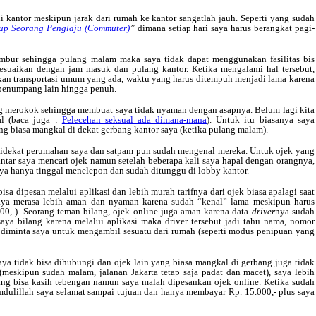
i kantor meskipun jarak dari rumah ke kantor sangatlah jauh. Seperti yang sudah
up Seorang Penglaju (Commuter)
”
dimana setiap hari saya harus berangkat pagi-
embur sehingga pulang malam maka saya tidak dapat menggunakan fasilitas bis
esuaikan dengan jam masuk dan pulang kantor. Ketika mengalami hal tersebut,
an transportasi umum yang ada, waktu yang harus ditempuh menjadi lama karena
enumpang lain hingga penuh.
yang merokok sehingga membuat saya tidak nyaman dengan asapnya. Belum lagi kita
al (baca juga :
Pelecehan seksual ada dimana-mana
). Untuk itu biasanya saya
ng biasa mangkal di dekat gerbang kantor saya (ketika pulang malam).
l didekat perumahan saya dan satpam pun sudah mengenal mereka. Untuk ojek yang
tar saya mencari ojek namun setelah beberapa kali saya hapal dengan orangnya,
ya hanya tinggal menelepon dan sudah ditunggu di lobby kantor.
a dipesan melalui aplikasi dan lebih murah tarifnya dari ojek biasa apalagi saat
saya merasa lebih aman dan nyaman karena sudah “kenal” lama meskipun harus
00,-). Seorang teman bilang, ojek online juga aman karena data
driver
nya sudah
aya bilang karena melalui aplikasi maka driver tersebut jadi tahu nama, nomor
 diminta saya untuk mengambil sesuatu dari rumah (seperti modus penipuan yang
aya tidak bisa dihubungi dan ojek lain yang biasa mangkal di gerbang juga tidak
meskipun sudah malam, jalanan Jakarta tetap saja padat dan macet), saya lebih
ng bisa kasih tebengan namun saya malah dipesankan ojek online. Ketika sudah
amdulillah saya selamat sampai tujuan dan hanya membayar Rp. 15.000,- plus saya