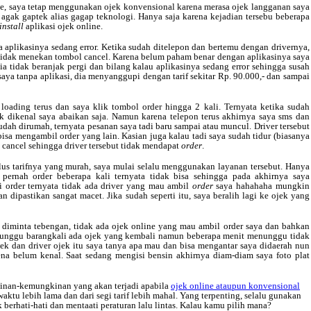
ne, saya tetap menggunakan ojek konvensional karena merasa ojek langganan saya
agak gaptek alias gagap teknologi. Hanya saja karena kejadian tersebu beberapa
install
aplikasi ojek online.
a aplikasinya sedang error. Ketika sudah ditelepon dan bertemu dengan drivernya,
tidak menekan tombol cancel. Karena belum paham benar dengan aplikasinya saya
ia tidak beranjak pergi dan bilang kalau aplikasinya sedang error sehingga susah
saya tanpa aplikasi, dia menyanggupi dengan tarif sekitar Rp. 90.000,- dan sampai
loading terus dan saya klik tombol order hingga 2 kali. Ternyata ketika sudah
k dikenal saya abaikan saja. Namun karena telepon terus akhirnya saya sms dan
 sudah dirumah, ternyata pesanan saya tadi baru sampai atau muncul. Driver tersebut
isa mengambil order yang lain. Kasian juga kalau tadi saya sudah tidur (biasanya
cancel sehingga driver tersebut tidak mendapat
order
.
us tarifnya yang murah, saya mulai selalu menggunakan layanan tersebut. Hanya
pernah order beberapa kali ternyata tidak bisa sehingga pada akhirnya saya
 order ternyata tidak ada driver yang mau ambil
order
saya hahahaha mungkin
 dipastikan sangat macet. Jika sudah seperti itu, saya beralih lagi ke ojek yang
diminta tebengan, tidak ada ojek online yang mau ambil order saya dan bahkan
enunggu barangkali ada ojek yang kembali namun beberapa menit menunggu tidak
jek dan driver ojek itu saya tanya apa mau dan bisa mengantar saya didaerah nun
ena belum kenal. Saat sedang mengisi bensin akhirnya diam-diam saya foto plat
kinan-kemungkinan yang akan terjadi apabila
ojek online ataupun konvensional
ktu lebih lama dan dari segi tarif lebih mahal. Yang terpenting, selalu gunakan
 berhati-hati dan mentaati peraturan lalu lintas. Kalau kamu pilih mana?