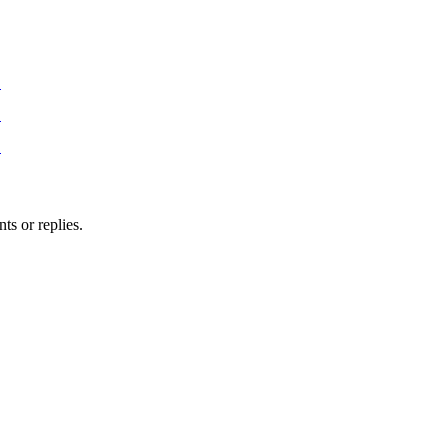
)
)
)
ts or replies.