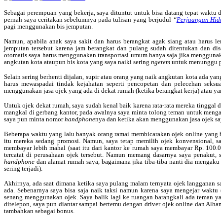
Sebagai perempuan yang bekerja, saya dituntut untuk bisa datang tepat waktu d
pernah saya ceritakan sebelumnya pada tulisan yang berjudul
“
Perjuangan Hid
pagi menggunakan bis jemputan.
Namun, apabila anak saya sakit dan harus berangkat agak siang atau harus l
jemputan tersebut karena jam berangkat dan pulang sudah ditentukan dan dis
otomatis saya harus menggunakan transportasi umum hanya saja jika menggunak
angkutan kota ataupun bis kota yang saya naiki sering
ngetem
untuk menunggu p
Selain sering berhenti dijalan, supir atau orang yang naik angkutan kota ada 
harus mewaspadai tindak kejahatan seperti pencopetan dan pelecehan seksu
menggunakan jasa ojek yang ada di dekat rumah (ketika berangkat kerja) atau ya
Untuk ojek dekat rumah, saya sudah kenal baik karena rata-rata mereka tingga
mangkal di gerbang kantor, pada awalnya saya minta tolong teman untuk mengan
saya pun minta nomor
handphone
nya dan ketika akan menggunakan jasa ojek sa
Beberapa waktu yang lalu banyak orang ramai membicarakan ojek online yang bis
itu mereka sedang promosi. Namun, saya tetap memilih ojek konvensional, 
membayar lebih mahal (saat itu dari kantor ke rumah saya membayar Rp. 100.0
tercatat di perusahaan ojek tersebut. Namun memang dasarnya saya penakut, s
handphone
dan alamat rumah saya, bagaimana jika tiba-tiba nanti dia mengaku
sering terjadi).
Akhirnya, ada saat dimana ketika saya pulang malam ternyata ojek langganan s
ada. Sebenarnya saya bisa saja naik taksi namun karena saya mengejar waktu (
senang menggunakan ojek. Saya balik lagi ke ruangan barangkali ada teman ya
ditelepon, saya pun diantar sampai bertemu dengan driver ojek online dan Alh
tambahkan sebagai bonus.