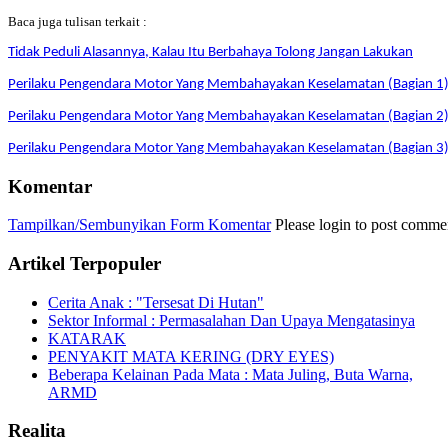
Baca juga tulisan terkait :
Tidak Peduli Alasannya, Kalau Itu Berbahaya Tolong Jangan Lakukan
Perilaku Pengendara Motor Yang Membahayakan Keselamatan (Bagian 1
Perilaku Pengendara Motor Yang Membahayakan Keselamatan (Bagian 2
Perilaku Pengendara Motor Yang Membahayakan Keselamatan (Bagian 3
Komentar
Tampilkan/Sembunyikan Form Komentar
Please login to post commen
Artikel Terpopuler
Cerita Anak : "Tersesat Di Hutan"
Sektor Informal : Permasalahan Dan Upaya Mengatasinya
KATARAK
PENYAKIT MATA KERING (DRY EYES)
Beberapa Kelainan Pada Mata : Mata Juling, Buta Warna,
ARMD
Realita