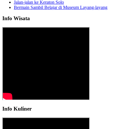
Jalan-jalan ke Keraton Solo
Bermain Sambil Belajar di Museum Layang-layang
Info Wisata
Info Kuliner