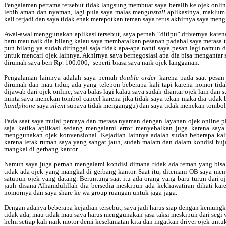
Pengalaman pertama tersebut tidak langsung membuat saya beralih ke ojek onli
lebih aman dan nyaman, lagi pula saya malas meng
install
aplikasinya, maklum 
kali terjadi dan saya tidak enak merepotkan teman saya terus akhirnya saya meng
Awal-awal menggunakan aplikasi tersebut, saya pernah “ditipu” drivernya karen
baru mau naik dia bilang kalau saya membatalkan pesanan padahal saya merasa 
pun bilang ya sudah ditinggal saja tidak apa-apa nanti saya pesan lagi namun d
untuk mencari ojek lainnya. Akhirnya saya bernegosiasi apa dia bisa mengantar 
dirumah saya beri Rp. 100.000,- seperti biasa saya naik ojek langganan.
Pengalaman lainnya adalah saya pernah
double order
karena pada saat pesan 
dirumah dan mau tidur, ada yang telepon beberapa kali tapi karena nomor tida
dijawab dari ojek online, saya balas lagi kalau saya sudah diantar ojek lain dan
minta saya menekan tombol cancel karena jika tidak saya tekan maka dia tidak b
handphone
saya
silent
supaya tidak menganggu) dan saya tidak menekan tombol 
Pada saat saya mulai percaya dan merasa nyaman dengan layanan ojek online pl
saja ketika aplikasi sedang mengalami error menyebalkan juga karena saya 
menggunakan ojek konvensional. Kejadian lainnya adalah sudah beberapa kali
karena letak rumah saya yang sangat jauh, sudah malam dan dalam kondisi hujan
mangkal di gerbang kantor.
Namun saya juga pernah mengalami kondisi dimana tidak ada teman yang bisa 
tidak ada ojek yang mangkal di gerbang kantor. Saat itu, ditemani OB saya m
satupun ojek yang datang. Beruntung saat itu ada orang yang baru turun dari o
jauh disana Alhamdulillah dia bersedia meskipun ada kekhawatiran dihati kar
nomornya dan saya share ke wa group ruangan untuk jaga-jaga.
Dengan adanya beberapa kejadian tersebut, saya jadi harus siap dengan kemung
tidak ada, mau tidak mau saya harus menggunakan jasa taksi meskipun dari segi wa
helm setiap kali naik motor demi keselamatan kita dan ingatkan driver ojek untuk