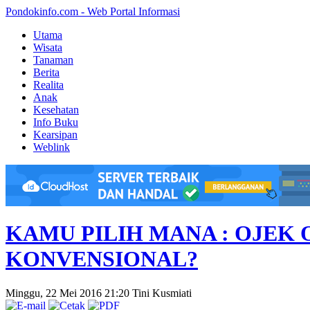
Pondokinfo.com - Web Portal Informasi
Utama
Wisata
Tanaman
Berita
Realita
Anak
Kesehatan
Info Buku
Kearsipan
Weblink
KAMU PILIH MANA : OJEK 
KONVENSIONAL?
Minggu, 22 Mei 2016 21:20
Tini Kusmiati