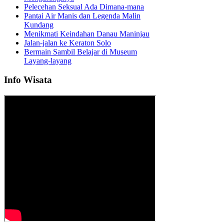
Pelecehan Seksual Ada Dimana-mana
Pantai Air Manis dan Legenda Malin
Kundang
Menikmati Keindahan Danau Maninjau
Jalan-jalan ke Keraton Solo
Bermain Sambil Belajar di Museum
Layang-layang
Info Wisata