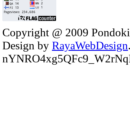
Copyright @ 2009 Pondokin
Design by
RayaWebDesign
nYNRO4xg5QFc9_W2rNq