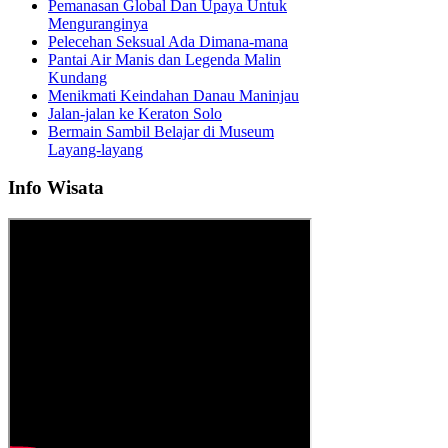
Pemanasan Global Dan Upaya Untuk
Menguranginya
Pelecehan Seksual Ada Dimana-mana
Pantai Air Manis dan Legenda Malin
Kundang
Menikmati Keindahan Danau Maninjau
Jalan-jalan ke Keraton Solo
Bermain Sambil Belajar di Museum
Layang-layang
Info Wisata