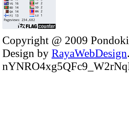
Copyright @ 2009 Pondokin
Design by
RayaWebDesign
nYNRO4xg5QFc9_W2rNq