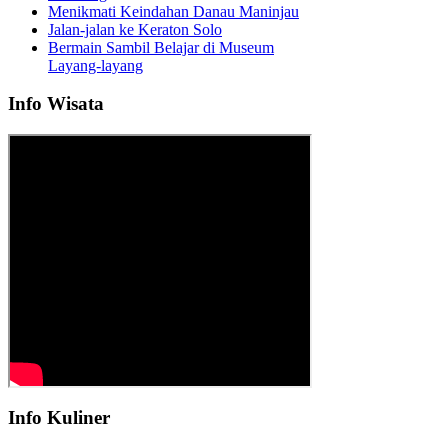
Menikmati Keindahan Danau Maninjau
Jalan-jalan ke Keraton Solo
Bermain Sambil Belajar di Museum
Layang-layang
Info Wisata
Info Kuliner