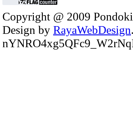
Copyright @ 2009 Pondokin
Design by
RayaWebDesign
nYNRO4xg5QFc9_W2rNq