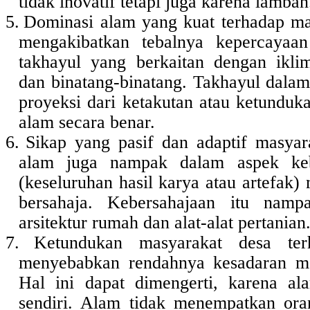
tidak inovatif tetapi juga karena lamban
5.
Dominasi alam yang kuat terhadap ma
mengakibatkan tebalnya kepercayaa
takhayul yang berkaitan dengan ikli
dan binatang-binatang. Takhayul dalam
proyeksi dari ketakutan atau ketunduk
alam secara benar.
6.
Sikap yang pasif dan adaptif masyar
alam juga nampak dalam aspek keb
(keseluruhan hasil karya atau artefak) 
bersahaja. Kebersahajaan itu namp
arsitektur rumah dan alat-alat pertanian
7.
Ketundukan masyarakat desa te
menyebabkan rendahnya kesadaran m
Hal ini dapat dimengerti, karena al
sendiri. Alam tidak menempatkan ora