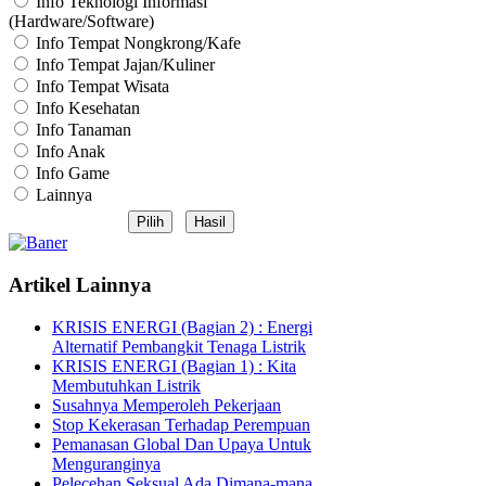
Info Teknologi Informasi
(Hardware/Software)
Info Tempat Nongkrong/Kafe
Info Tempat Jajan/Kuliner
Info Tempat Wisata
Info Kesehatan
Info Tanaman
Info Anak
Info Game
Lainnya
Artikel Lainnya
KRISIS ENERGI (Bagian 2) : Energi
Alternatif Pembangkit Tenaga Listrik
KRISIS ENERGI (Bagian 1) : Kita
Membutuhkan Listrik
Susahnya Memperoleh Pekerjaan
Stop Kekerasan Terhadap Perempuan
Pemanasan Global Dan Upaya Untuk
Menguranginya
Pelecehan Seksual Ada Dimana-mana