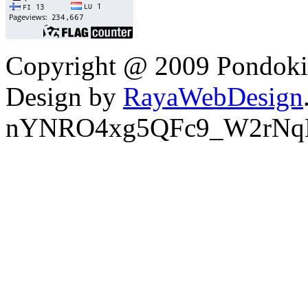
Copyright @ 2009 Pondokin
Design by
RayaWebDesign
nYNRO4xg5QFc9_W2rNq