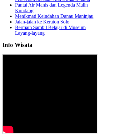
Pantai Air Manis dan Legenda Malin
Kundang
Menikmati Keindahan Danau Maninjau
Jalan-jalan ke Keraton Solo
Bermain Sambil Belajar di Museum
Layang-layang
Info Wisata