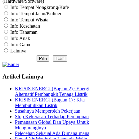
(Hardware/Software)
Info Tempat Nongkrong/Kafe
Info Tempat Jajan/Kuliner
Info Tempat Wisata
Info Kesehatan
Info Tanaman
Info Anak
Info Game
Lainnya
Artikel Lainnya
KRISIS ENERGI (Bagian 2) : Energi
Alternatif Pembangkit Tenaga Listrik
KRISIS ENERGI (Bagian 1) : Kita
Membutuhkan Listrik
Susahnya Memperoleh Pekerjaan
Stop Kekerasan Terhadap Perempuan
Pemanasan Global Dan Upaya Untuk
Menguranginya
Pelecehan Seksual Ada Dimana-mana
Pantai Air Manis dan Legenda Malin