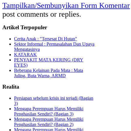
Tampilkan/Sembunyikan Form Komentar
post comments or replies.
Artikel Terpopuler
Cerita Anak : "Tersesat Di Hutan"
Sektor Informal : Permasalahan Dan Upaya
Mengatasinya
KATARAK
PENYAKIT MATA KERING (DRY
EYES)
Beberapa Kelainan Pada Mata : Mata
Juling, Buta Warna, ARMD
Realita
Persiapan sebelum krisis ini terjadi (Bagian
3)
Mengapa Perempuan Harus Memiliki
Penghasilan Sendiri? (Bagian 3)
Mengapa Perempuan Harus Memiliki
Penghasilan Sendiri? (Bagian 2)
Mengapa Perempuan Harus Memiliki