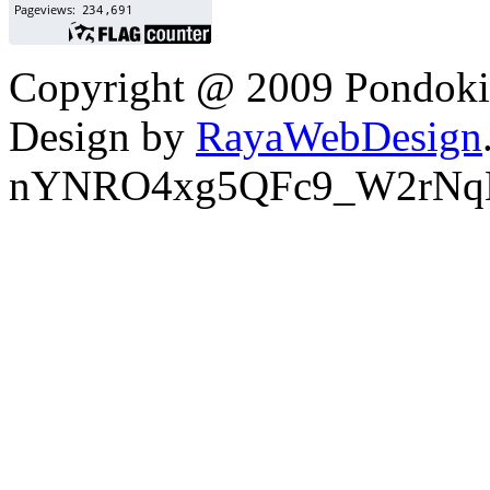
Copyright @ 2009 Pondokin
Design by
RayaWebDesign
nYNRO4xg5QFc9_W2rNq